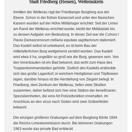
Stadt Friedberg (Hessen), Wetteraukreis
Inmitten der Wetterau ragt der Friedberger Burgberg aus der
Ebene. Schon in der frühen Kaiserzeit und unter den flavischen
Kaisern wurden auf der Höhe Militärlager errichtet. Seit der Limes
am Rand der Wetterau errichtet wurde, bleibt der Militärplatz bis
zu dessen Aufgabe von Bedeutung. In dieser Zeit war die
Cohors I
Flavia Damascenorum milliaria equitata sagittariorum
stationiert.
Das Kastell selbst ist unbekannt, es ist beim Bau der
mittelalterlichen Burg weitgehend zerstört worden. Das Kastell
wird etwa 4 ha, ungefähr so groß wie die Burg, gewesen sein. Von
den Innenbauten ist ein Bad bekannt, das wohl zum Haus des
Truppenkommandanten gehörte. Südlich des Kastells erstreckte
sich das große Lagerdorf, in welchem Heiligtümer und Töpfereien
lagen, darüber hinaus ist die Herstellung von Ziegeln belegt. In
Friedberg, dem Zentrum der Wetterau, liefen viele Straßen
zusammen, daher befand sich hier eine Station der
beneficiarier
,
Spezialeinheiten, die eine Art Polizeifunktion innehatten. Im
Anschluss an den
vicus
nach Süden sind zwei Gräberfelder
bekannt.
Die einzigen größeren Grabungen auf dem Burgberg führte 1894
die Reichs-Limeskommission durch. Bei kleineren Grabungen
1963 wurde das private Bad entdeckt.