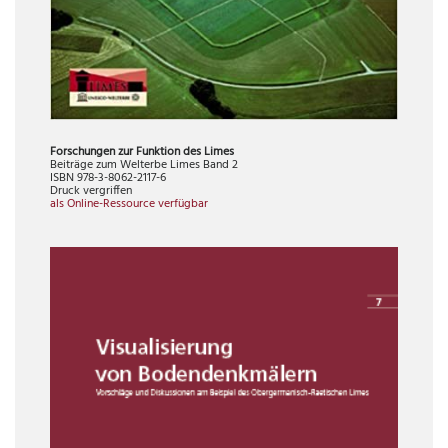
Forschungen zur Funktion des Limes
Beiträge zum Welterbe Limes Band 2
ISBN 978-3-8062-2117-6
Druck vergriffen
als Online-Ressource verfügbar