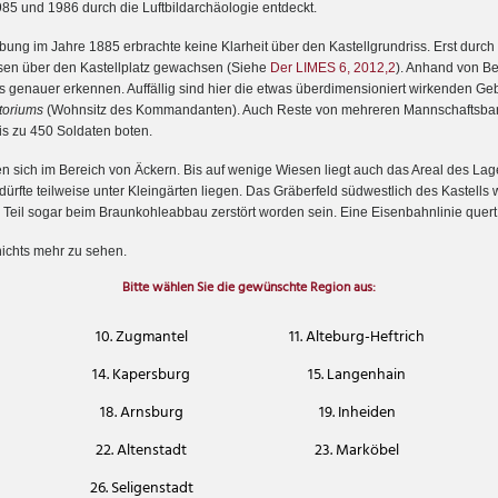
85 und 1986 durch die Luftbildarchäologie entdeckt.
ung im Jahre 1885 erbrachte keine Klarheit über den Kastellgrundriss. Erst durch 
ssen über den Kastellplatz gewachsen (Siehe
Der LIMES 6, 2012,2
). Anhand von B
s genauer erkennen. Auffällig sind hier die etwas überdimensioniert wirkenden G
toriums
(Wohnsitz des Kommandanten). Auch Reste von mehreren Mannschaftsbar
bis zu 450 Soldaten boten.
en sich im Bereich von Äckern. Bis auf wenige Wiesen liegt auch das Areal des Lage
rfte teilweise unter Kleingärten liegen. Das Gräberfeld südwestlich des Kastells w
n Teil sogar beim Braunkohleabbau zerstört worden sein. Eine Eisenbahnlinie quert
nichts mehr zu sehen.
Bitte wählen Sie die gewünschte Region aus:
10. Zugmantel
11. Alteburg-Heftrich
14. Kapersburg
15. Langenhain
18. Arnsburg
19. Inheiden
22. Altenstadt
23. Marköbel
26. Seligenstadt