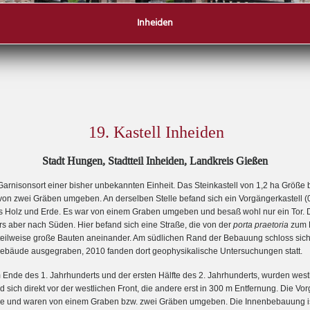
Inheiden
19. Kastell Inheiden
Stadt Hungen, Stadtteil Inheiden, Landkreis Gießen
Garnisonsort einer bisher unbekannten Einheit. Das Steinkastell von 1,2 ha Größe
von zwei Gräben umgeben. An derselben Stelle befand sich ein Vorgängerkastell (
Holz und Erde. Es war von einem Graben umgeben und besaß wohl nur ein Tor. Da
s aber nach Süden. Hier befand sich eine Straße, die von der
porta praetoria
zum K
n teilweise große Bauten aneinander. Am südlichen Rand der Bebauung schloss sich
gebäude ausgegraben, 2010 fanden dort geophysikalische Untersuchungen statt.
m Ende des 1. Jahrhunderts und der ersten Hälfte des 2. Jahrhunderts, wurden westl
and sich direkt vor der westlichen Front, die andere erst in 300 m Entfernung. Die
 und waren von einem Graben bzw. zwei Gräben umgeben. Die Innenbebauung is