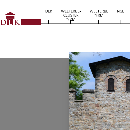
DLK
WELTERBE-
WELTERBE
NGL
CLUSTER
"FRE"
"FRE"