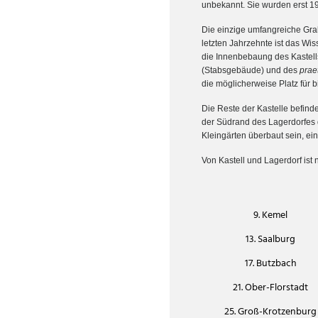
unbekannt. Sie wurden erst 19
Die einzige umfangreiche Grab
letzten Jahrzehnte ist das Wi
die Innenbebaung des Kastell
(Stabsgebäude) und des
prae
die möglicherweise Platz für 
Die Reste der Kastelle befind
der Südrand des Lagerdorfes dü
Kleingärten überbaut sein, ei
Von Kastell und Lagerdorf ist 
9. Kemel
13. Saalburg
17. Butzbach
21. Ober-Florstadt
25. Groß-Krotzenburg