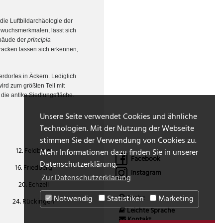
die Luftbildarchäologie der
ewuchsmerkmalen, lässt sich
ebäude der
principia
acken lassen sich erkennen,
rdorfes in Äckern. Lediglich
ird zum größten Teil mit
 die antike Siedlungsfläche.
Unsere Seite verwendet Cookies und ähnliche
Technologien. Mit der Nutzung der Webseite
stimmen Sie der Verwendung von Cookies zu.
12. Feldberg
Mehr Informationen dazu finden Sie in unserer
Facebook
Datenschutzerklärung.
16. Friedberg
Instagram
Zur Datenschutzerklärung
20. Echzell
Notwendig
Statistiken
Marketing
24. Rückingen
Leichte Sprache
Kontakt