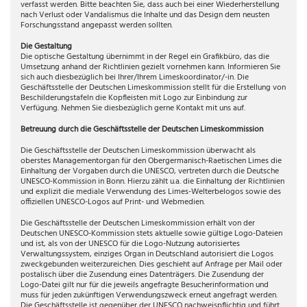
verfasst werden. Bitte beachten Sie, dass auch bei einer Wiederherstellung
nach Verlust oder Vandalismus die Inhalte und das Design dem neusten
Forschungsstand angepasst werden sollten.
Die Gestaltung
Die optische Gestaltung übernimmt in der Regel ein Grafikbüro, das die
Umsetzung anhand der Richtlinien gezielt vornehmen kann. Informieren Sie
sich auch diesbezüglich bei Ihrer/Ihrem Limeskoordinator/-in. Die
Geschäftsstelle der Deutschen Limeskommission stellt für die Erstellung von
Beschilderungstafeln die Kopfleisten mit Logo zur Einbindung zur
Verfügung. Nehmen Sie diesbezüglich gerne Kontakt mit uns auf.
Betreuung durch die Geschäftsstelle der Deutschen Limeskommission
Die Geschäftsstelle der Deutschen Limeskommission überwacht als
oberstes Managementorgan für den Obergermanisch-Raetischen Limes die
Einhaltung der Vorgaben durch die UNESCO, vertreten durch die Deutsche
UNESCO-Kommission in Bonn. Hierzu zählt u.a. die Einhaltung der Richtlinien
und explizit die mediale Verwendung des Limes-Welterbelogos sowie des
offiziellen UNESCO-Logos auf Print- und Webmedien.
Die Geschäftsstelle der Deutschen Limeskommission erhält von der
Deutschen UNESCO-Kommission stets aktuelle sowie gültige Logo-Dateien
und ist, als von der UNESCO für die Logo-Nutzung autorisiertes
Verwaltungssystem, einziges Organ in Deutschland autorisiert die Logos
zweckgebunden weiterzureichen. Dies geschieht auf Anfrage per Mail oder
postalisch über die Zusendung eines Datenträgers. Die Zusendung der
Logo-Datei gilt nur für die jeweils angefragte Besucherinformation und
muss für jeden zukünftigen Verwendungszweck erneut angefragt werden.
Die Geschäftsstelle ist gegenüber der UNESCO nachweispflichtig und führt