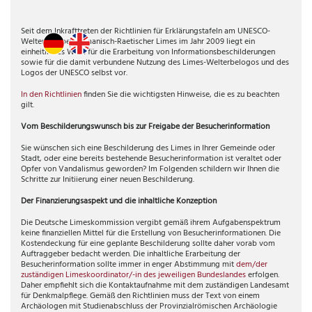
Seit dem Inkrafttreten der Richtlinien für Erklärungstafeln am UNESCO-
Welterbe Obergermanisch-Raetischer Limes im Jahr 2009 liegt ein
einheitliches Werk für die Erarbeitung von Informationsbeschilderungen
sowie für die damit verbundene Nutzung des Limes-Welterbelogos und des
Logos der UNESCO selbst vor.
In den Richtlinien
finden Sie die wichtigsten Hinweise, die es zu beachten
gilt.
Vom Beschilderungswunsch bis zur Freigabe der Besucherinformation
Sie wünschen sich eine Beschilderung des Limes in Ihrer Gemeinde oder
Stadt, oder eine bereits bestehende Besucherinformation ist veraltet oder
Opfer von Vandalismus geworden? Im Folgenden schildern wir Ihnen die
Schritte zur Initiierung einer neuen Beschilderung.
Der Finanzierungsaspekt und die inhaltliche Konzeption
Die Deutsche Limeskommission vergibt gemäß ihrem Aufgabenspektrum
keine finanziellen Mittel für die Erstellung von Besucherinformationen. Die
Kostendeckung für eine geplante Beschilderung sollte daher vorab vom
Auftraggeber bedacht werden. Die inhaltliche Erarbeitung der
Besucherinformation sollte immer in enger Abstimmung mit
dem/der
zuständigen Limeskoordinator/-in des jeweiligen Bundeslandes
erfolgen.
Daher empfiehlt sich die Kontaktaufnahme mit dem zuständigen Landesamt
für Denkmalpflege. Gemäß den Richtlinien muss der Text von einem
Archäologen mit Studienabschluss der Provinzialrömischen Archäologie