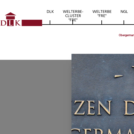
DLK
WELTERBE-
WELTERBE
NGL
CLUSTER
"FRE"
"FRE"
Obergermani