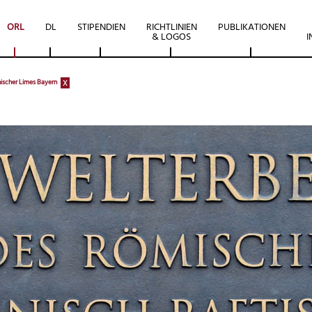
ORL
DL
STIPENDIEN
RICHTLINIEN
PUBLIKATIONEN
& LOGOS
I
x
scher Limes Bayern