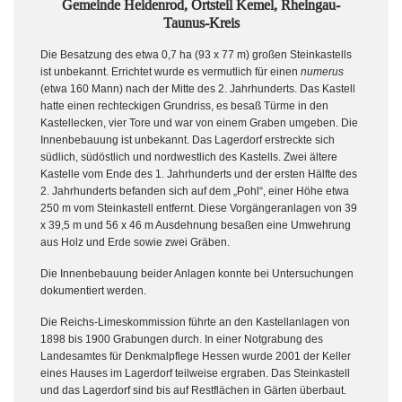
Gemeinde Heidenrod, Ortsteil Kemel, Rheingau-
Taunus-Kreis
Die Besatzung des etwa 0,7 ha (93 x 77 m) großen Steinkastells
ist unbekannt. Errichtet wurde es vermutlich für einen
numerus
(etwa 160 Mann) nach der Mitte des 2. Jahrhunderts. Das Kastell
hatte einen rechteckigen Grundriss, es besaß Türme in den
Kastellecken, vier Tore und war von einem Graben umgeben. Die
Innenbebauung ist unbekannt. Das Lagerdorf erstreckte sich
südlich, südöstlich und nordwestlich des Kastells. Zwei ältere
Kastelle vom Ende des 1. Jahrhunderts und der ersten Hälfte des
2. Jahrhunderts befanden sich auf dem „Pohl“, einer Höhe etwa
250 m vom Steinkastell entfernt. Diese Vorgängeranlagen von 39
x 39,5 m und 56 x 46 m Ausdehnung besaßen eine Umwehrung
aus Holz und Erde sowie zwei Gräben.
Die Innenbebauung beider Anlagen konnte bei Untersuchungen
dokumentiert werden.
Die Reichs-Limeskommission führte an den Kastellanlagen von
1898 bis 1900 Grabungen durch. In einer Notgrabung des
Landesamtes für Denkmalpflege Hessen wurde 2001 der Keller
eines Hauses im Lagerdorf teilweise ergraben. Das Steinkastell
und das Lagerdorf sind bis auf Restflächen in Gärten überbaut.