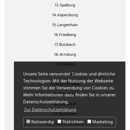
13. Saalburg
14. Kapersburg
15. Langenhain
16. Friedberg
17. Butzbach
18. Arnsburg
19. Inheiden
Unsere Seite verwendet Cookies und ähnliche
20. Echzell
Technologien. Mit der Nutzung der Webseite
21. Ober-Florstadt
stimmen Sie der Verwendung von Cookies zu.
22. Altenstadt
Mehr Informationen dazu finden Sie in unserer
Datenschutzerklärung.
23. Marköbel
Zur Datenschutzerklärung
24. Rückingen
Notwendig
Statistiken
Marketing
25. Groß-Krotzenburg