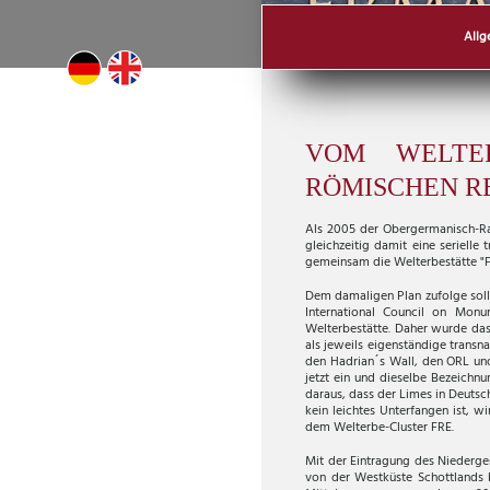
Allg
VOM WELTE
RÖMISCHEN R
Als 2005 der Obergermanisch-Ra
gleichzeitig damit eine serielle
gemeinsam die Welterbestätte "F
Dem damaligen Plan zufolge soll
International Council on Mon
Welterbestätte. Daher wurde da
als jeweils eigenständige transn
den Hadrian´s Wall, den ORL und 
jetzt ein und dieselbe Bezeichnu
daraus, dass der Limes in Deutsc
kein leichtes Unterfangen ist, 
dem Welterbe-Cluster FRE.
Mit der Eintragung des Niederg
von der Westküste Schottlands b