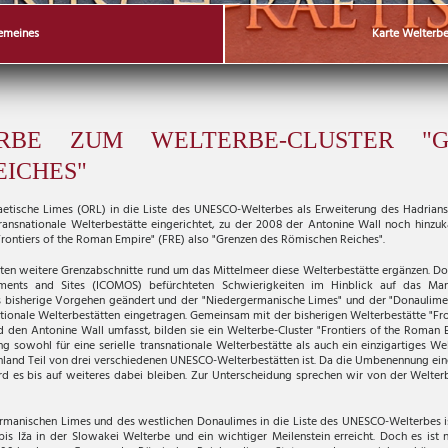
emeines
Karte Welterbe
RBE ZUM WELTERBE-CLUSTER "G
EICHES"
etische Limes (ORL) in die Liste des UNESCO-Welterbes als Erweiterung des Hadrian
 transnationale Welterbestätte eingerichtet, zu der 2008 der Antonine Wall noch hinzu
rontiers of the Roman Empire" (FRE) also "Grenzen des Römischen Reiches".
ten weitere Grenzabschnitte rund um das Mittelmeer diese Welterbestätte ergänzen. 
uments and Sites (ICOMOS) befürchteten Schwierigkeiten im Hinblick auf das Ma
s bisherige Vorgehen geändert und der "Niedergermanische Limes" und der "Donaulimes
ationale Welterbestätten eingetragen. Gemeinsam mit der bisherigen Welterbestätte "Fr
den Antonine Wall umfasst, bilden sie ein Welterbe-Cluster "Frontiers of the Roman E
ng sowohl für eine serielle transnationale Welterbestätte als auch ein einzigartiges We
hland Teil von drei verschiedenen UNESCO-Welterbestätten ist. Da die Umbenennung ein
wird es bis auf weiteres dabei bleiben. Zur Unterscheidung sprechen wir von der Welt
ermanischen Limes und des westlichen Donaulimes in die Liste des UNESCO-Welterbes i
is Iža in der Slowakei Welterbe und ein wichtiger Meilenstein erreicht. Doch es ist