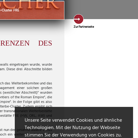
-Cluster FRE
Zur Partnerseite
RENZEN DES
swalls eingetragen wurde, wurde
kam. Diese drei Abschnitte bilden
Doch das Welterbekomitee und das
nagement einer solchen großen
 (westlicher Abschnitt)" wurden
ontiers of the Roman Empire", die
mpire". In der Folge gibt es also
lterbe-Cluster. Zudem ergibt sich
er transnationalen Welterbestätte
erbestätte FRE (HW, ORL, AW) und
Unsere Seite verwendet Cookies und ähnliche
Technologien. Mit der Nutzung der Webseite
st nun der gesamte äußere Limes
stimmen Sie der Verwendung von Cookies zu.
 noch ein weiter Weg bis die das