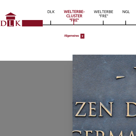
DLK
WELTERBE-
WELTERBE
NGL
CLUSTER
"FRE"
"FRE"
x
Allgemeines