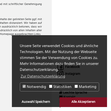
und mit schriftlicher Genehmigung
alte der gelinkten Seite ggf. mit
halten distanziert. Wir haben auf
en ausdrücklich betonen, dass wir
drücklich von allen Inhalten aller
rer Homepage ausgebrachten Links.
Unsere Seite verwendet Cookies und ähnliche
Technologien. Mit der Nutzung der Webseite
stimmen Sie der Verwendung von Cookies zu.
Mehr Informationen dazu finden Sie in unserer
Facebook
Datenschutzerklärung.
Instagram
Zur Datenschutzerklärung
Notwendig
Statistiken
Marketing
Leichte Sprache
Kontakt
Impressum
Auswahl Speichern
Alle Akzeptieren
Datenschutz