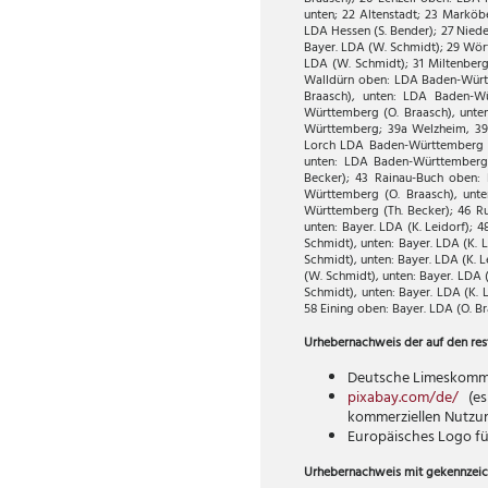
unten; 22 Altenstadt; 23 Marköb
LDA Hessen (S. Bender); 27 Niede
Bayer. LDA (W. Schmidt); 29 Wörth
LDA (W. Schmidt); 31 Miltenberg-
Walldürn oben: LDA Baden-Württ
Braasch), unten: LDA Baden-W
Württemberg (O. Braasch), unte
Württemberg; 39a Welzheim, 39
Lorch LDA Baden-Württemberg (O
unten: LDA Baden-Württemberg 
Becker); 43 Rainau-Buch oben:
Württemberg (O. Braasch), unt
Württemberg (Th. Becker); 46 Ru
unten: Bayer. LDA (K. Leidorf);
Schmidt), unten: Bayer. LDA (K. 
Schmidt), unten: Bayer. LDA (K. 
(W. Schmidt), unten: Bayer. LDA 
Schmidt), unten: Bayer. LDA (K. 
58 Eining oben: Bayer. LDA (O. Br
Urhebernachweis der auf den res
Deutsche Limeskommi
pixabay.com/de/
(es
kommerziellen Nutzun
Europäisches Logo fü
Urhebernachweis mit gekennzeic