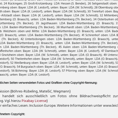
el; 24 Rückingen; 25 Groß-Krotzenburg: LDA Hessen (S. Bender), 26 Seligenstadt oben: 
rnberg oben: Bayer. LDA (K. Leidorf), unten: Bayer. LDA (W. Schmidt); 28 Obernburg oben
 oben: Bayer. LDA (K. Leidorf), unten: Bayer. LDA (W. Schmidt); 30 Trennfurt oben: Baye
Altstadt oben: Bayer. LDA (K. Leidorf), unten: Bayer. LDA (W. Schmidt); 32 Miltenberg
emberg (O. Braasch), unten: LDA Baden-Württemberg (Th. Becker); 34 Osterburken 
ürttemberg (Th. Becker); 35 Jagsthausen: LDA Baden-Württemberg (O. Braasch); 
n: LDA Baden-Württemberg (Th. Becker); 38 Murrhardt oben: LDA Baden-Württemberg
b Welzheim oben und Mitte: LDA Baden-Württemberg (O. Braasch), unten: LDA Bade
. Braasch), unten: LDA Baden-Württemberg (Th. Becker); 41 Schirenhof oben: LDA 
(Th. Becker); 42 Unterböbingen oben: LDA Baden-Württemberg (O. Braasch), unt
 LDA Baden-Württemberg (O. Braasch), unten: LDA Baden-Württemberg (Th. Becker
en: LDA Baden-Württemberg (Th. Becker); 45 Aalen oben: LDA Baden-Württemberg (
ffenhofen oben: Bayer. LDA (W. Schmidt), unten: Bayer. LDA (K. Leidorf); 47 Dambac
 48 Gnotzheim oben: Bayer. LDA (W. Schmidt), unten: Bayer. LDA (O. Braasch); 49 Unter
Leidorf); 50 Theilenhofen oben: Bayer. LDA (W. Schmidt), unten: Bayer. LDA (O. Braasch);
Leidorf); 52 Weißenburg oben: Bayer. LDA (K. Leidorf), unten: Bayer. LDA (W. Schmidt); 
(O. Braasch); 54 Burgsalach oben: Bayer. LDA (W. Schmidt), unten: Bayer. LDA (O. Braasc
Leidorf); 56 Böhming: Bayer. LDA (K. Leidorf); 57 Pförring oben: Bayer. LDA (W. Schmidt)
aasch), unten: Bayer. LDA (K. Leidorf).
tlichen Seiten
verwendeten Fotos und Grafiken ohne Copyright-Nennung:
ssion (Böhres-Rübeling, Matešić, Wegmann)
 handelt sich ausschließlich um Fotos ohne Bildnachweispflicht zu
g. Vgl. hierzu
Pixabay License
)
r einfaches Lesen: Inclusion Europe. Weitere Informationen unter www.leic
hnetem Copyright: