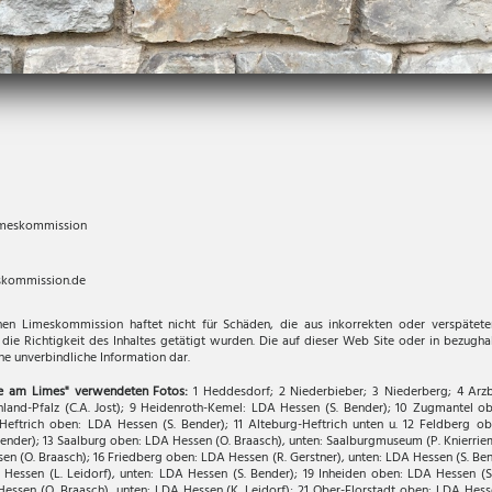
Limeskommission
skommission.de
hen Limeskommission haftet nicht für Schäden, die aus inkorrekten oder verspätet
uf die Richtigkeit des Inhaltes getätigt wurden. Die auf dieser Web Site oder in bezu
ine unverbindliche Information dar.
te am Limes" verwendeten Fotos:
1 Heddesdorf; 2 Niederbieber; 3 Niederberg; 4 Arz
land-Pfalz (C.A. Jost); 9 Heidenroth-Kemel: LDA Hessen (S. Bender); 10 Zugmantel o
Heftrich oben: LDA Hessen (S. Bender); 11 Alteburg-Heftrich unten u. 12 Feldberg o
ender); 13 Saalburg oben: LDA Hessen (O. Braasch), unten: Saalburgmuseum (P. Knierrie
en (O. Braasch); 16 Friedberg oben: LDA Hessen (R. Gerstner), unten: LDA Hessen (S. Ben
Hessen (L. Leidorf), unten: LDA Hessen (S. Bender); 19 Inheiden oben: LDA Hessen (S
essen (O. Braasch), unten: LDA Hessen (K. Leidorf); 21 Ober-Florstadt oben: LDA Hesse