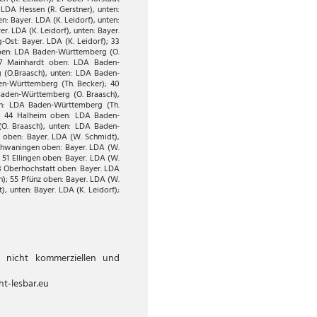
LDA Hessen (R. Gerstner), unten:
: Bayer. LDA (K. Leidorf), unten:
r. LDA (K. Leidorf), unten: Bayer.
-Ost: Bayer. LDA (K. Leidorf); 33
oben: LDA Baden-Württemberg (O.
37 Mainhardt oben: LDA Baden-
 (O.Braasch), unten: LDA Baden-
n-Württemberg (Th. Becker); 40
Baden-Württemberg (O. Braasch),
en: LDA Baden-Württemberg (Th.
); 44 Halheim oben: LDA Baden-
O. Braasch), unten: LDA Baden-
h oben: Bayer. LDA (W. Schmidt),
schwaningen oben: Bayer. LDA (W.
 51 Ellingen oben: Bayer. LDA (W.
53 Oberhochstatt oben: Bayer. LDA
h); 55 Pfünz oben: Bayer. LDA (W.
, unten: Bayer. LDA (K. Leidorf);
r nicht kommerziellen und
ht-lesbar.eu