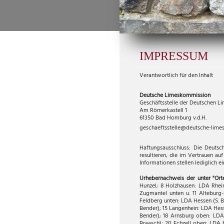
IMPRESSUM
Verantwortlich für den Inhalt
Deutsche Limeskommission
Geschäftsstelle der Deutschen 
Am Römerkastell 1
61350 Bad Homburg v.d.H.
geschaeftsstelle@deutsche-lime
Haftungsausschluss: Die Deutsc
resultieren, die im Vertrauen a
Informationen stellen lediglich e
Urhebernachweis der unter "Or
Hunzel; 8 Holzhausen: LDA Rhein
Zugmantel unten u. 11 Alteburg-
Feldberg unten: LDA Hessen (S. B
Bender); 15 Langenhein: LDA Hess
Bender); 18 Arnsburg oben: LDA 
Braasch); 20 Echzell oben: LDA H