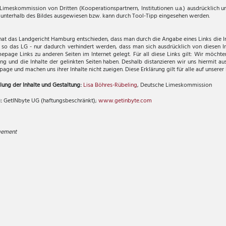
Limeskommission von Dritten (Kooperationspartnern, Institutionen u.a.) ausdrücklich 
t unterhalb des Bildes ausgewiesen bzw. kann durch Tool-Tipp eingesehen werden.
hat das Landgericht Hamburg entschieden, dass man durch die Angabe eines Links die Inh
 so das LG - nur dadurch verhindert werden, dass man sich ausdrücklich von diesen In
page Links zu anderen Seiten im Internet gelegt. Für all diese Links gilt: Wir möcht
tung und die Inhalte der gelinkten Seiten haben. Deshalb distanzieren wir uns hiermit aus
page und machen uns ihrer Inhalte nicht zueigen. Diese Erklärung gilt für alle auf unse
ung der Inhalte und Gestaltung:
Lisa Böhres-Rübeling
, Deutsche Limeskommission
g:
GetINbyte UG (haftungsbeschränkt);
www.getinbyte.com
gement