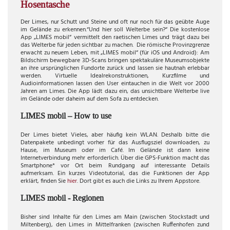
Hosentasche
Der Limes, nur Schutt und Steine und oft nur noch für das geübte Auge
im Gelände zu erkennen.“Und hier soll Welterbe sein?“ Die kostenlose
App „LIMES mobil“ vermittelt den raetischen Limes und trägt dazu bei
das Welterbe für jeden sichtbar zu machen.
Die römische Provinzgrenze
erwacht zu neuem Leben, mit „LIMES mobil“ (für iOS und Android): Am
Bildschirm bewegbare 3D-Scans bringen spektakuläre Museumsobjekte
an ihre ursprünglichen Fundorte zurück und lassen sie hautnah erlebbar
werden. Virtuelle Idealrekonstruktionen, Kurzfilme und
Audioinformationen
lassen den User eintauchen in die Welt vor 2000
Jahren am Limes. Die App lädt dazu ein, das unsichtbare Welterbe live
im Gelände oder daheim auf dem Sofa zu entdecken.
LIMES mobil – How to use
Der Limes bietet Vieles, aber häufig kein WLAN. Deshalb bitte die
Datenpakete unbedingt vorher für das Ausflugsziel downloaden, zu
Hause, im Museum oder im Café. Im Gelände ist dann keine
Internetverbindung mehr erforderlich. Über die GPS-Funktion macht das
Smartphone* vor Ort beim Rundgang auf interessante Details
aufmerksam. Ein kurzes Videotutorial, das die Funktionen der App
erklärt, finden Sie
hier
. Dort gibt es auch die Links zu Ihrem Appstore.
LIMES mobil - Regionen
Bisher sind Inhalte für den Limes am Main (zwischen Stockstadt und
Miltenberg), den Limes in Mittelfranken (zwischen Ruffenhofen zund