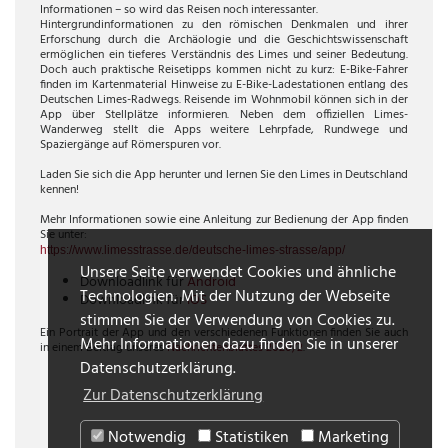
Informationen – so wird das Reisen noch interessanter.
Hintergrundinformationen zu den römischen Denkmalen und ihrer
Erforschung durch die Archäologie und die Geschichtswissenschaft
ermöglichen ein tieferes Verständnis des Limes und seiner Bedeutung.
Doch auch praktische Reisetipps kommen nicht zu kurz: E-Bike-Fahrer
finden im Kartenmaterial Hinweise zu E-Bike-Ladestationen entlang des
Deutschen Limes-Radwegs. Reisende im Wohnmobil können sich in der
App über Stellplätze informieren. Neben dem offiziellen Limes-
Wanderweg stellt die Apps weitere Lehrpfade, Rundwege und
Spaziergänge auf Römerspuren vor.
Laden Sie sich die App herunter und lernen Sie den Limes in Deutschland
kennen!
Mehr Informationen sowie eine Anleitung zur Bedienung der App finden
Sie unter:
https://www.limesstrasse.de/deutsche-limes-strasse/app/
Unsere Seite verwendet Cookies und ähnliche
Downloadlink für
Android
Technologien. Mit der Nutzung der Webseite
Downloadlink für
iOS
stimmen Sie der Verwendung von Cookies zu.
Ein Portrait der App und den verschiedenen Funktionen finden Sie auch
Mehr Informationen dazu finden Sie in unserer
in einem Beitrag unseres
Nachrichtenblattes 2020/2
.
Datenschutzerklärung.
Zur Datenschutzerklärung
Notwendig
Statistiken
Marketing