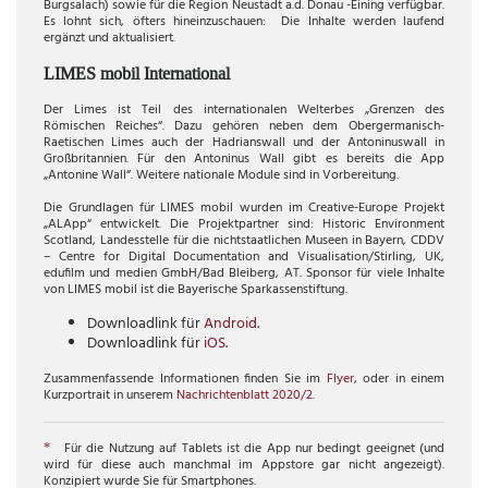
Burgsalach) sowie für die Region Neustadt a.d. Donau -Eining verfügbar.
Es lohnt sich, öfters hineinzuschauen:
Die Inhalte werden laufend
ergänzt und aktualisiert.
LIMES mobil International
Der Limes ist Teil des internationalen Welterbes „Grenzen des
Römischen Reiches“. Dazu gehören neben dem Obergermanisch-
Raetischen Limes auch der Hadrianswall und der Antoninuswall in
Großbritannien. Für den Antoninus Wall gibt es bereits die App
„Antonine Wall“. Weitere nationale Module sind in Vorbereitung.
Die Grundlagen für LIMES mobil wurden im Creative-Europe Projekt
„ALApp“ entwickelt. Die Projektpartner sind: Historic Environment
Scotland, Landesstelle für die nichtstaatlichen Museen in Bayern, CDDV
– Centre for Digital Documentation and Visualisation/Stirling, UK,
edufilm und medien GmbH/Bad Bleiberg, AT. Sponsor für viele Inhalte
von LIMES mobil ist die Bayerische Sparkassenstiftung.
Downloadlink für
Android
.
Downloadlink für
iOS
.
Zusammenfassende Informationen finden Sie im
Flyer
, oder in einem
Kurzportrait in unserem
Nachrichtenblatt 2020/2
.
Für die Nutzung auf Tablets ist die App nur bedingt geeignet (und
*
wird für diese auch manchmal im Appstore gar nicht angezeigt).
Konzipiert wurde Sie für Smartphones.