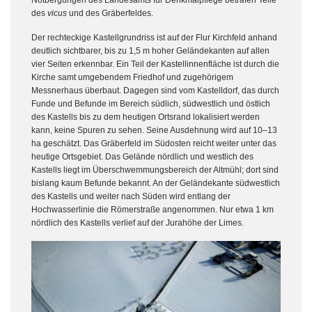
Notbergungen des Landesamts für Denkmalpflege betrafen Teile
des
vicus
und des Gräberfeldes.
Der rechteckige Kastellgrundriss ist auf der Flur Kirchfeld anhand
deutlich sichtbarer, bis zu 1,5 m hoher Geländekanten auf allen
vier Seiten erkennbar. Ein Teil der Kastellinnenfläche ist durch die
Kirche samt umgebendem Friedhof und zugehörigem
Messnerhaus überbaut. Dagegen sind vom Kastelldorf, das durch
Funde und Befunde im Bereich südlich, südwestlich und östlich
des Kastells bis zu dem heutigen Ortsrand lokalisiert werden
kann, keine Spuren zu sehen. Seine Ausdehnung wird auf 10–13
ha geschätzt. Das Gräberfeld im Südosten reicht weiter unter das
heutige Ortsgebiet. Das Gelände nördlich und westlich des
Kastells liegt im Überschwemmungsbereich der Altmühl; dort sind
bislang kaum Befunde bekannt. An der Geländekante südwestlich
des Kastells und weiter nach Süden wird entlang der
Hochwasserlinie die Römerstraße angenommen. Nur etwa 1 km
nördlich des Kastells verlief auf der Jurahöhe der Limes.