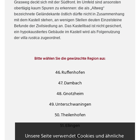
Grasweg deckt sich mit der Südfront. Im Umfeld sind ansonsten
obertägig kaum Spuren zu erkennen: die als „Altweg“
bezeichnete Geländekante östlich dürfte nicht in Zusammenhang
mit dem Kastell stehen, an wenigen Stellen deuten Einzelsteine
Befunde der Zivilsiedlung an. Das Kastellbad ist nicht gesichert,
ein hypokaustiertes Gebäude im Kastell wird als Folgenutzung
der
villa rustica
zugeordnet.
Bitte wählen Sie die gewünschte Region aus:
46. Ruffenhofen
47. Dambach
48. Gnotzheim
49. Unterschwaningen
50. Theilenhofen
51. Ellingen
Unsere Seite verwendet Cookies und ähnliche
52. Weißenburg