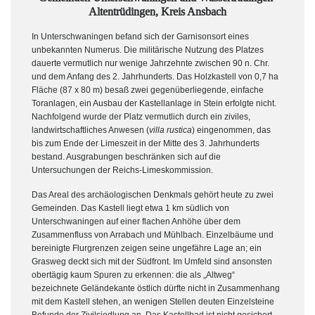
Altentrüdingen, Kreis Ansbach
In Unterschwaningen befand sich der Garnisonsort eines
unbekannten Numerus. Die militärische Nutzung des Platzes
dauerte vermutlich nur wenige Jahrzehnte zwischen 90 n. Chr.
und dem Anfang des 2. Jahrhunderts. Das Holzkastell von 0,7 ha
Fläche (87 x 80 m) besaß zwei gegenüberliegende, einfache
Toranlagen, ein Ausbau der Kastellanlage in Stein erfolgte nicht.
Nachfolgend wurde der Platz vermutlich durch ein ziviles,
landwirtschaftliches Anwesen (
villa rustica
) eingenommen, das
bis zum Ende der Limeszeit in der Mitte des 3. Jahrhunderts
bestand. Ausgrabungen beschränken sich auf die
Untersuchungen der Reichs-Limeskommission.
Das Areal des archäologischen Denkmals gehört heute zu zwei
Gemeinden. Das Kastell liegt etwa 1 km südlich von
Unterschwaningen auf einer flachen Anhöhe über dem
Zusammenfluss von Arrabach und Mühlbach. Einzelbäume und
bereinigte Flurgrenzen zeigen seine ungefähre Lage an; ein
Grasweg deckt sich mit der Südfront. Im Umfeld sind ansonsten
obertägig kaum Spuren zu erkennen: die als „Altweg“
bezeichnete Geländekante östlich dürfte nicht in Zusammenhang
mit dem Kastell stehen, an wenigen Stellen deuten Einzelsteine