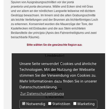
Spuren von Ausgrabungsschnitten vor der
porta
praetoria
und
porta decumana
. Wälle und Ecken sind mit Gras
und vor allem an der nördlichen Langseite teilweise mit dichtem
Gestrüpp bewachsen. Im Innern sind die alten Grabungsschnitte
als leichte Vertiefungen und der Brunnen als trichterförmiges Loch
zu erkennen. Konserviert wurden die Mauerzüge der Tore, der
Kastellecken mit Einbauten und die aus Stein errichteten
Bestandteile der
principia
(Apsis des Fahnenheiligtums und zwei
benachbarte Räume).
Bitte wählen Sie die gewünschte Region aus:
1. Heddesdorf
Unsere Seite verwendet Cookies und ähnliche
2. Niederbieber
Technologien. Mit der Nutzung der Webseite
3. Niederberg
stimmen Sie der Verwendung von Cookies zu.
4. Arzbach
Mehr Informationen dazu finden Sie in unserer
Datenschutzerklärung.
5. Bad Ems
Zur Datenschutzerklärung
6. Marienfels
Notwendig
Statistiken
Marketing
7. Hunzel