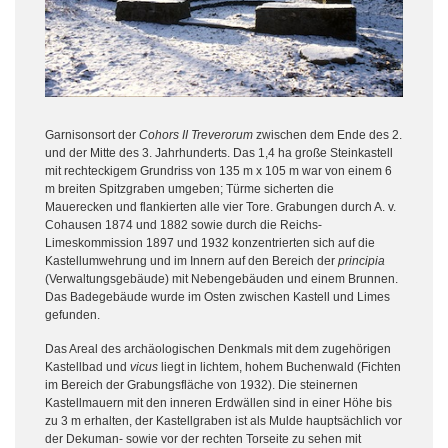
Garnisonsort der
Cohors II Treverorum
zwischen dem Ende des 2.
und der Mitte des 3. Jahrhunderts. Das 1,4 ha große Steinkastell
mit rechteckigem Grundriss von 135 m x 105 m war von einem 6
m breiten Spitzgraben umgeben; Türme sicherten die
Mauerecken und flankierten alle vier Tore. Grabungen durch A. v.
Cohausen 1874 und 1882 sowie durch die Reichs-
Limeskommission 1897 und 1932 konzentrierten sich auf die
Kastellumwehrung und im Innern auf den Bereich der
principia
(Verwaltungsgebäude) mit Nebengebäuden und einem Brunnen.
Das Badegebäude wurde im Osten zwischen Kastell und Limes
gefunden.
Das Areal des archäologischen Denkmals mit dem zugehörigen
Kastellbad und
vicus
liegt in lichtem, hohem Buchenwald (Fichten
im Bereich der Grabungsfläche von 1932). Die steinernen
Kastellmauern mit den inneren Erdwällen sind in einer Höhe bis
zu 3 m erhalten, der Kastellgraben ist als Mulde hauptsächlich vor
der Dekuman- sowie vor der rechten Torseite zu sehen mit