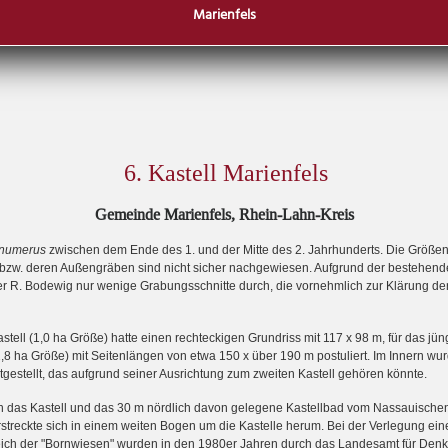
Marienfels
6. Kastell Marienfels
Gemeinde Marienfels, Rhein-Lahn-Kreis
numerus
zwischen dem Ende des 1. und der Mitte des 2. Jahrhunderts. Die Größen 
bzw. deren Außengräben sind nicht sicher nachgewiesen. Aufgrund der bestehend
r R. Bodewig nur wenige Grabungsschnitte durch, die vornehmlich zur Klärung d
tell (1,0 ha Größe) hatte einen rechteckigen Grundriss mit 117 x 98 m, für das jüng
2,8 ha Größe) mit Seitenlängen von etwa 150 x über 190 m postuliert. Im Innern wu
tgestellt, das aufgrund seiner Ausrichtung zum zweiten Kastell gehören könnte.
 das Kastell und das 30 m nördlich davon gelegene Kastellbad vom Nassauischen
erstreckte sich in einem weiten Bogen um die Kastelle herum. Bei der Verlegung 
eich der "Bornwiesen" wurden in den 1980er Jahren durch das Landesamt für Den