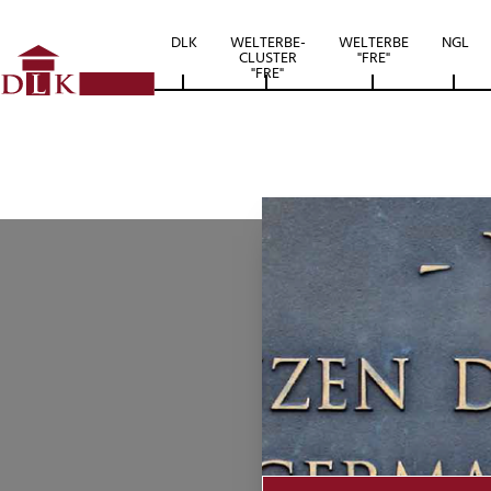
DLK
WELTERBE-
WELTERBE
NGL
CLUSTER
"FRE"
"FRE"