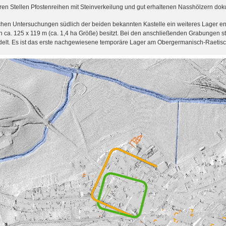
en Stellen Pfostenreihen mit Steinverkeilung und gut erhaltenen Nasshölzern dok
en Untersuchungen südlich der beiden bekannten Kastelle ein weiteres Lager en
ca. 125 x 119 m (ca. 1,4 ha Größe) besitzt. Bei den anschließenden Grabungen ste
elt. Es ist das erste nachgewiesene temporäre Lager am Obergermanisch-Raetis