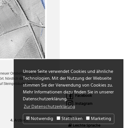
Unsere Seite verwendet Cookies und ähnliche
d neuer Ortsbebauung in Form
Technologien. Mit der Nutzung der Webseite
t. Nördlich davon sind in den
stimmen Sie der Verwendung von Cookies zu.
auf Steingebäude des
Mehr Informationen dazu finden Sie in unserer
Facebook
Datenschutzerklärung.
Instagram
Zur Datenschutzerklärung
Notwendig
Statistiken
Marketing
4. Arzbach
Leichte Sprache