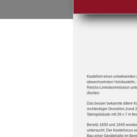
Kastellort eines unbekannten
abwechselnden Holzkastelle, 
Reichs-Limeskommission unte
dienten.
Das besser bekannte ältere Kas
rechteckiger Grundriss (rund 
Steingebäude mit 39 x 7 m fes
Bereits 1830 und 1849 wurden
untersucht. Der Kastellvicus 
Bau einer Gerätehalle im Ber