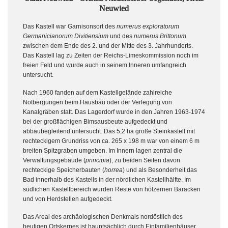
Neuwied
Das Kastell war Garnisonsort des
numerus exploratorum
Germanicianorum Divitiensium
und des
numerus Brittonum
zwischen dem Ende des 2. und der Mitte des 3. Jahrhunderts.
Das Kastell lag zu Zeiten der Reichs-Limeskommission noch im
freien Feld und wurde auch in seinem Inneren umfangreich
untersucht.
Nach 1960 fanden auf dem Kastellgelände zahlreiche
Notbergungen beim Hausbau oder der Verlegung von
Kanalgräben statt. Das Lagerdorf wurde in den Jahren 1963-1974
bei der großflächigen Bimsausbeute aufgedeckt und
abbaubegleitend untersucht. Das 5,2 ha große Steinkastell mit
rechteckigem Grundriss von ca. 265 x 198 m war von einem 6 m
breiten Spitzgraben umgeben. Im Innern lagen zentral die
Verwaltungsgebäude (
principia
), zu beiden Seiten davon
rechteckige Speicherbauten (
horrea
) und als Besonderheit das
Bad innerhalb des Kastells in der nördlichen Kastellhälfte. Im
südlichen Kastellbereich wurden Reste von hölzernen Baracken
und von Herdstellen aufgedeckt.
Das Areal des archäologischen Denkmals nordöstlich des
heutigen Ortskernes ist hauptsächlich durch Einfamilienhäuser