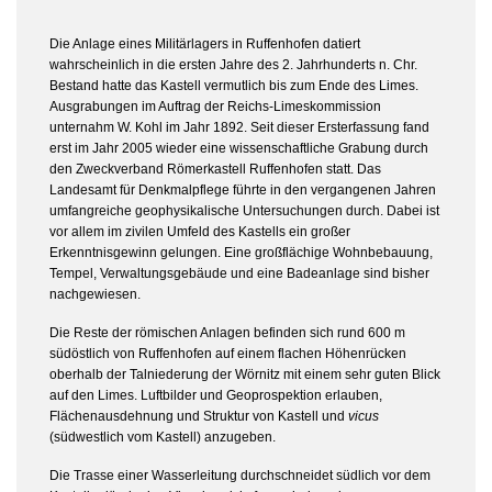
Die Anlage eines Militärlagers in Ruffenhofen datiert
wahrscheinlich in die ersten Jahre des 2. Jahrhunderts n. Chr.
Bestand hatte das Kastell vermutlich bis zum Ende des Limes.
Ausgrabungen im Auftrag der Reichs-Limeskommission
unternahm W. Kohl im Jahr 1892. Seit dieser Ersterfassung fand
erst im Jahr 2005 wieder eine wissenschaftliche Grabung durch
den Zweckverband Römerkastell Ruffenhofen statt. Das
Landesamt für Denkmalpflege führte in den vergangenen Jahren
umfangreiche geophysikalische Untersuchungen durch. Dabei ist
vor allem im zivilen Umfeld des Kastells ein großer
Erkenntnisgewinn gelungen. Eine großflächige Wohnbebauung,
Tempel, Verwaltungsgebäude und eine Badeanlage sind bisher
nachgewiesen.
Die Reste der römischen Anlagen befinden sich rund 600 m
südöstlich von Ruffenhofen auf einem flachen Höhenrücken
oberhalb der Talniederung der Wörnitz mit einem sehr guten Blick
auf den Limes. Luftbilder und Geoprospektion erlauben,
Flächenausdehnung und Struktur von Kastell und
vicus
(südwestlich vom Kastell) anzugeben.
Die Trasse einer Wasserleitung durchschneidet südlich vor dem