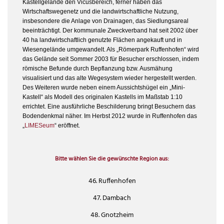
Kastellgelände den Vicusbereich, ferner haben das
Wirtschaftswegenetz und die landwirtschaftliche Nutzung,
insbesondere die Anlage von Drainagen, das Siedlungsareal
beeinträchtigt. Der kommunale Zweckverband hat seit 2002 über
40 ha landwirtschaftlich genutzte Flächen angekauft und in
Wiesengelände umgewandelt. Als „Römerpark Ruffenhofen“ wird
das Gelände seit Sommer 2003 für Besucher erschlossen, indem
römische Befunde durch Bepflanzung bzw. Ausmähung
visualisiert und das alte Wegesystem wieder hergestellt werden.
Des Weiteren wurde neben einem Aussichtshügel ein „Mini-
Kastell“ als Modell des originalen Kastells im Maßstab 1:10
errichtet. Eine ausführliche Beschilderung bringt Besuchern das
Bodendenkmal näher. Im Herbst 2012 wurde in Ruffenhofen das
„
LIMESeum
“ eröffnet.
Bitte wählen Sie die gewünschte Region aus:
46. Ruffenhofen
47. Dambach
48. Gnotzheim