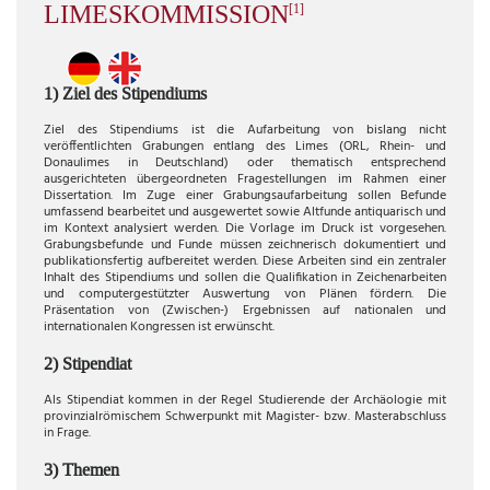
LIMESKOMMISSION
[1]
1) Ziel des Stipendiums
Ziel des Stipendiums ist die Aufarbeitung von bislang nicht
veröffentlichten Grabungen entlang des Limes (ORL, Rhein- und
Donaulimes in Deutschland) oder thematisch entsprechend
ausgerichteten übergeordneten Fragestellungen im Rahmen einer
Dissertation. Im Zuge einer Grabungsaufarbeitung sollen Befunde
umfassend bearbeitet und ausgewertet sowie Altfunde antiquarisch und
im Kontext analysiert werden. Die Vorlage im Druck ist vorgesehen.
Grabungsbefunde und Funde müssen zeichnerisch dokumentiert und
publikationsfertig aufbereitet werden. Diese Arbeiten sind ein zentraler
Inhalt des Stipendiums und sollen die Qualifikation in Zeichenarbeiten
und computergestützter Auswertung von Plänen fördern. Die
Präsentation von (Zwischen-) Ergebnissen auf nationalen und
internationalen Kongressen ist erwünscht.
2) Stipendiat
Als Stipendiat kommen in der Regel Studierende der Archäologie mit
provinzialrömischem Schwerpunkt mit Magister- bzw. Masterabschluss
in Frage.
3) Themen