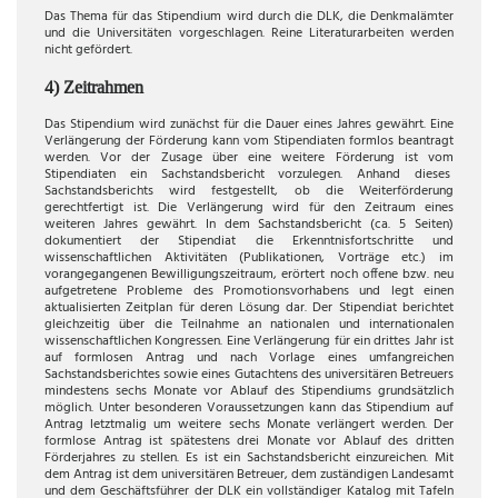
Das Thema für das Stipendium wird durch die DLK, die Denkmalämter
und die Universitäten vorgeschlagen. Reine Literaturarbeiten werden
nicht gefördert.
4) Zeitrahmen
Das Stipendium wird zunächst für die Dauer eines Jahres gewährt. Eine
Verlängerung der Förderung kann vom Stipendiaten formlos beantragt
werden. Vor der Zusage über eine weitere Förderung ist vom
Stipendiaten ein Sachstandsbericht vorzulegen. Anhand dieses
Sachstandsberichts wird festgestellt, ob die Weiterförderung
gerechtfertigt ist. Die Verlängerung wird für den Zeitraum eines
weiteren Jahres gewährt. In dem Sachstandsbericht (ca. 5 Seiten)
dokumentiert der Stipendiat die Erkenntnisfortschritte und
wissenschaftlichen Aktivitäten (Publikationen, Vorträge etc.) im
vorangegangenen Bewilligungszeitraum, erörtert noch offene bzw. neu
aufgetretene Probleme des Promotionsvorhabens und legt einen
aktualisierten Zeitplan für deren Lösung dar. Der Stipendiat berichtet
gleichzeitig über die Teilnahme an nationalen und internationalen
wissenschaftlichen Kongressen. Eine Verlängerung für ein drittes Jahr ist
auf formlosen Antrag und nach Vorlage eines umfangreichen
Sachstandsberichtes sowie eines Gutachtens des universitären Betreuers
mindestens sechs Monate vor Ablauf des Stipendiums grundsätzlich
möglich. Unter besonderen Voraussetzungen kann das Stipendium auf
Antrag letztmalig um weitere sechs Monate verlängert werden. Der
formlose Antrag ist spätestens drei Monate vor Ablauf des dritten
Förderjahres zu stellen. Es ist ein Sachstandsbericht einzureichen. Mit
dem Antrag ist dem universitären Betreuer, dem zuständigen Landesamt
und dem Geschäftsführer der DLK ein vollständiger Katalog mit Tafeln