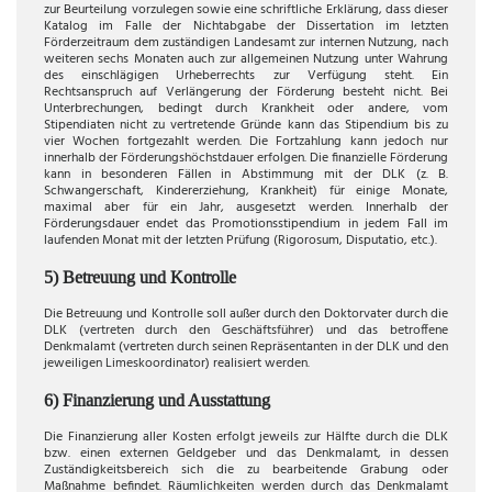
zur Beurteilung vorzulegen sowie eine schriftliche Erklärung, dass dieser
Katalog im Falle der Nichtabgabe der Dissertation im letzten
Förderzeitraum dem zuständigen Landesamt zur internen Nutzung, nach
weiteren sechs Monaten auch zur allgemeinen Nutzung unter Wahrung
des einschlägigen Urheberrechts zur Verfügung steht. Ein
Rechtsanspruch auf Verlängerung der Förderung besteht nicht. Bei
Unterbrechungen, bedingt durch Krankheit oder andere, vom
Stipendiaten nicht zu vertretende Gründe kann das Stipendium bis zu
vier Wochen fortgezahlt werden. Die Fortzahlung kann jedoch nur
innerhalb der Förderungshöchstdauer erfolgen. Die finanzielle Förderung
kann in besonderen Fällen in Abstimmung mit der DLK (z. B.
Schwangerschaft, Kindererziehung, Krankheit) für einige Monate,
maximal aber für ein Jahr, ausgesetzt werden. Innerhalb der
Förderungsdauer endet das Promotionsstipendium in jedem Fall im
laufenden Monat mit der letzten Prüfung (Rigorosum, Disputatio, etc.).
5) Betreuung und Kontrolle
Die Betreuung und Kontrolle soll außer durch den Doktorvater durch die
DLK (vertreten durch den Geschäftsführer) und das betroffene
Denkmalamt (vertreten durch seinen Repräsentanten in der DLK und den
jeweiligen Limeskoordinator) realisiert werden.
6) Finanzierung und Ausstattung
Die Finanzierung aller Kosten erfolgt jeweils zur Hälfte durch die DLK
bzw. einen externen Geldgeber und das Denkmalamt, in dessen
Zuständigkeitsbereich sich die zu bearbeitende Grabung oder
Maßnahme befindet. Räumlichkeiten werden durch das Denkmalamt