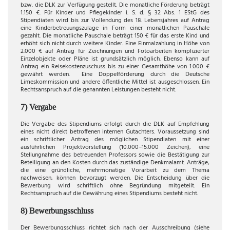
bzw. die DLK zur Verfügung gestellt. Die monatliche Förderung beträgt
1.150 €. Für Kinder und Pflegekinder i. S. d. § 32 Abs. 1 EStG des
Stipendiaten wird bis zur Vollendung des 18. Lebensjahres auf Antrag
eine Kinderbetreuungszulage in Form einer monatlichen Pauschale
gezahlt. Die monatliche Pauschale beträgt 150 € für das erste Kind und
erhöht sich nicht durch weitere Kinder. Eine Einmalzahlung in Höhe von
2.000 € auf Antrag für Zeichnungen und Fotoarbeiten komplizierter
Einzelobjekte oder Pläne ist grundsätzlich möglich. Ebenso kann auf
Antrag ein Reisekostenzuschuss bis zu einer Gesamthöhe von 1.000 €
gewährt werden. Eine Doppelförderung durch die Deutsche
Limeskommission und andere öffentliche Mittel ist ausgeschlossen. Ein
Rechtsanspruch auf die genannten Leistungen besteht nicht.
7) Vergabe
Die Vergabe des Stipendiums erfolgt durch die DLK auf Empfehlung
eines nicht direkt betroffenen internen Gutachters. Voraussetzung sind
ein schriftlicher Antrag des möglichen Stipendiaten mit einer
ausführlichen Projektvorstellung (10.000–15.000 Zeichen), eine
Stellungnahme des betreuenden Professors sowie die Bestätigung zur
Beteiligung an den Kosten durch das zuständige Denkmalamt. Anträge,
die eine gründliche, mehrmonatige Vorarbeit zu dem Thema
nachweisen, können bevorzugt werden. Die Entscheidung über die
Bewerbung wird schriftlich ohne Begründung mitgeteilt. Ein
Rechtsanspruch auf die Gewährung eines Stipendiums besteht nicht.
8) Bewerbungsschluss
Der Bewerbungsschluss richtet sich nach der Ausschreibung (siehe