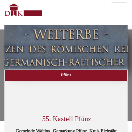
Pfünz
55. Kastell Pfünz
Gemeinde Walting, Gemarkung Pfünz, Kreis Eichstätt