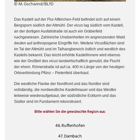
© M. Gschwind/BLfD
Das Kastell auf der Flur Altkirchen-Feld befindet sich auf einem
Bergsporn südlich der Altmühl. Der
vicus
lag südlich vom Kastell,
an der dortigen Ausfallstraße ist auch ein Gräberfeld
nachgewiesen. Zahlreiche Unebenheiten im angrenzenden Wald
deuten auf anthropogene Eingriffe hin. Weitere Vicusflächen sind
im Tal der Altmühl und im Talhangbereich östlich und westlich des
Kastells bekannt. Das leicht erhöhte Kastellinnere wird ebenso
wie der Großteil des
vicus
landwirtschaftlich genutzt; die Flucht
der ehem. Römerstraße ist auf ca. 400 m Länge von der heutigen
Ortsverbindung Pfünz – Pietenfeld überbaut.
Die westliche Flanke der Nordfront und das Nordtor sind
vollständig, die nordwestliche Kastellmauer und das Westtor
teilweise wiederaufgebaut, der südöstliche Eckturm und das
Südtor sind im Fundament rekonstruiert.
Bitte wählen Sie die gewünschte Region aus:
46. Ruffenhofen
47. Dambach