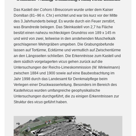
Das Kastell der
Cohors I Breucorum
wurde unter dem Kaiser
Domitian (81–96 n. Chr.) errichtet und war bis kurz vor der Mitte
des 3.Jahrhunderts belegt. Es wurde durch ein Feuer zerstört,
was Brandreste belegen. Das Steinkastell von 2,7 ha Fläche
besitzt einen nahezu rechteckigen Grundriss von 189 x 145 m
und wird von zwei, teilweise in den anstehenden Muschelkalk
geschlagenen Wehrgräben umgeben. Die Grabungsbefunde
lassen auf Tortürme, Ecktürme und vermutlich auf Zwischentürme
an den Längsseiten schließen. Die Erkenntnisse zum Kastell und
dem südlich vorgelagerten
vicus
gehen zurück auf die
Untersuchungen der Reichs-Limeskommission (W. Winkelmann)
zwischen 1884 und 1900 sowie auf eine Baubeobachtung im
Jahr 1998 durch das Landesamt für Denkmalpflege beim
Verlegen einer Druckwasserleitung. Besonders im Bereich des
Kastellvicus wurden umfangreiche geophysikalische
Untersuchungen durchgeführt, die zu einigen Erkenntnissen zur
Struktur des
vicus
geführt haben.