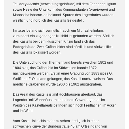
Teil der
principia
(Verwaltungsgebäude) mit dem Fahnenheiligtum
sowie Reste der Unterkunft des Kommandanten (
praetorium
) und
Mannschaftsbaracken bekannt. Spuren des Lagerdorfes wurden
westlich und nördlich des Kastells festgestellt.
Im
vicus
befand sich vermutlich auch ein Mithrasheiligtum,
zumindest ein zugehöriges Kultbild ist gefunden worden. Südlich
des Kastells bei dem Flüsschen Kinzig fand sich das
Badegebäude. Zwei Gräberfelder sind nördlich und südwestlich
des Kastells lokalisiert worden.
Die Untersuchung der Thermen fand bereits zwischen 1802 und
1804 statt, das Gräberfeld im Südwesten konnte 1872
nachgewiesen werden. Erst in einer Grabung von 1883 ist es G.
Wolff und F. Oelmann gelungen, das Kastell nachzuweisen. Das
nördliche Gräberfeld wurde 1960 bis 1962 ausgegraben.
Das Areal des Kastells ist mit Hochhäusern überbaut, das
Lagerdorf mit Wohnhäusern und einem Gewerbegebiet. Im
Westen des Kastellareals befinden sich noch Freiflächen im Acker
und im Wald.
Vom Kastell ist nichts mehr zu sehen. Lediglich in einer
schwachen Kurve der Bundesstraße 40 am Ortseingang von