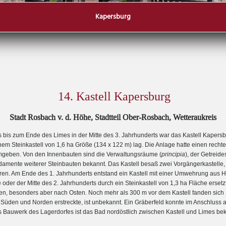
Kapersburg
14. Kastell Kapersburg
Stadt Rosbach v. d. Höhe, Stadtteil Ober-Rosbach, Wetteraukreis
bis zum Ende des Limes in der Mitte des 3. Jahrhunderts war das Kastell Kapersb
inem Steinkastell von 1,6 ha Größe (134 x 122 m) lag. Die Anlage hatte einen rechte
geben. Von den Innenbauten sind die Verwaltungsräume (
principia
), der Getreide
mente weiterer Steinbauten bekannt. Das Kastell besaß zwei Vorgängerkastelle,
aren. Am Ende des 1. Jahrhunderts entstand ein Kastell mit einer Umwehrung aus H
e oder der Mitte des 2. Jahrhunderts durch ein Steinkastell von 1,3 ha Fläche erset
iten, besonders aber nach Osten. Noch mehr als 300 m vor dem Kastell fanden sic
 Süden und Norden erstreckte, ist unbekannt. Ein Gräberfeld konnte im Anschluss a
ges Bauwerk des Lagerdorfes ist das Bad nordöstlich zwischen Kastell und Limes be