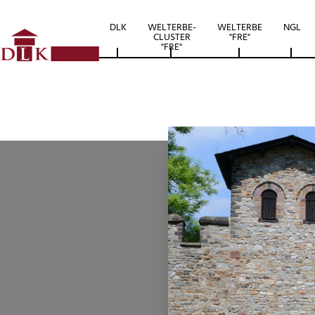
DLK
WELTERBE-
WELTERBE
NGL
CLUSTER
"FRE"
"FRE"