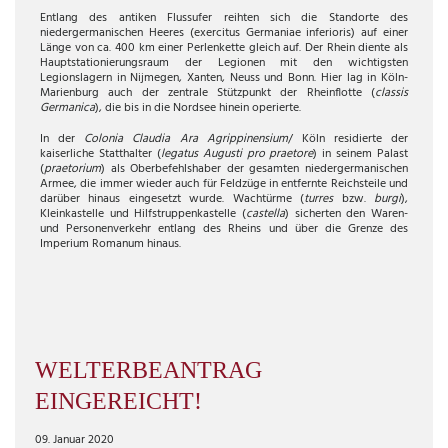
Entlang des antiken Flussufer reihten sich die Standorte des
niedergermanischen Heeres (exercitus Germaniae inferioris) auf einer
Länge von ca. 400 km einer Perlenkette gleich auf. Der Rhein diente als
Hauptstationierungsraum der Legionen mit den wichtigsten
Legionslagern in Nijmegen, Xanten, Neuss und Bonn. Hier lag in Köln-
Marienburg auch der zentrale Stützpunkt der Rheinflotte (
classis
Germanica
), die bis in die Nordsee hinein operierte.
In der
Colonia Claudia Ara Agrippinensium
/ Köln residierte der
kaiserliche Statthalter (
legatus Augusti pro praetore
) in seinem Palast
(
praetorium
) als Oberbefehlshaber der gesamten niedergermanischen
Armee, die immer wieder auch für Feldzüge in entfernte Reichsteile und
darüber hinaus eingesetzt wurde. Wachtürme (
turres
bzw.
burgi
),
Kleinkastelle und Hilfstruppenkastelle (
castella
) sicherten den Waren-
und Personenverkehr entlang des Rheins und über die Grenze des
Imperium Romanum hinaus.
WELTERBEANTRAG
EINGEREICHT!
09. Januar 2020