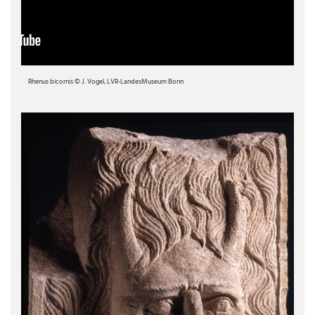
Rhenus bicornis © J. Vogel, LVR-LandesMuseum Bonn