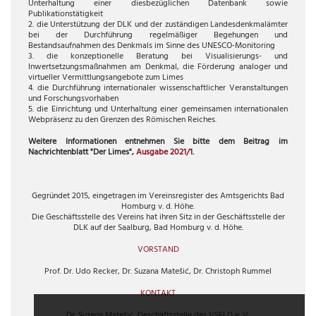
Unterhaltung einer diesbezüglichen Datenbank sowie
Publikationstätigkeit
2. die Unterstützung der DLK und der zuständigen Landesdenkmalämter
bei der Durchführung regelmäßiger Begehungen und
Bestandsaufnahmen des Denkmals im Sinne des UNESCO-Monitoring
3. die konzeptionelle Beratung bei Visualisierungs- und
Inwertsetzungsmaßnahmen am Denkmal, die Förderung analoger und
virtueller Vermittlungsangebote zum Limes
4. die Durchführung internationaler wissenschaftlicher Veranstaltungen
und Forschungsvorhaben
5. die Einrichtung und Unterhaltung einer gemeinsamen internationalen
Webpräsenz zu den Grenzen des Römischen Reiches.
Weitere Informationen entnehmen Sie bitte dem Beitrag im
Nachrichtenblatt "Der Limes",
Ausgabe 2021/1
.
Gegründet 2015, eingetragen im Vereinsregister des Amtsgerichts Bad
Homburg v. d. Höhe.
Die Geschäftsstelle des Vereins hat ihren Sitz in der Geschäftsstelle der
DLK auf der Saalburg, Bad Homburg v. d. Höhe.
VORSTAND
Prof. Dr. Udo Recker, Dr. Suzana Matešić, Dr. Christoph Rummel
KONTAKT
Dr. Suzana Matešić, Geschäftsstelle des VSELD e. V.