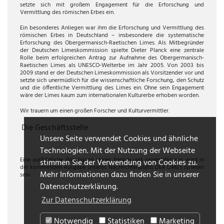
setzte sich mit großem Engagement für die Erforschung und
Vermittlung des römischen Erbes ein.
Ein besonderes Anliegen war ihm die Erforschung und Vermittlung des
römischen Erbes in Deutschland – insbesondere die systematische
Erforschung des Obergermanisch-Raetischen Limes. Als Mitbegründer
der Deutschen Limeskommission spielte Dieter Planck eine zentrale
Rolle beim erfolgreichen Antrag zur Aufnahme des Obergermanisch-
Raetischen Limes als UNESCO-Welterbe im Jahr 2005. Von 2003 bis
2009 stand er der Deutschen Limeskommission als Vorsitzender vor und
setzte sich unermüdlich für die wissenschaftliche Forschung, den Schutz
und die öffentliche Vermittlung des Limes ein. Ohne sein Engagement
wäre der Limes kaum zum internationalen Kulturerbe erhoben worden.
Wir trauern um einen großen Forscher und Kulturvermittler.
Die Geschäftsstelle
Unsere Seite verwendet Cookies und ähnliche
Technologien. Mit der Nutzung der Webseite
Eine ausführliche Würdigung seiner Person und seines Wirkens wird in
stimmen Sie der Verwendung von Cookies zu.
der kommenden Ausgabe unseres Nachrichtenblatts DER LIMES zu lesen
Mehr Informationen dazu finden Sie in unserer
sein.
Datenschutzerklärung.
Zur Datenschutzerklärung
Notwendig
Statistiken
Marketing