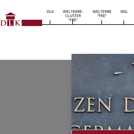
DLK
WELTERBE-
WELTERBE
NGL
CLUSTER
"FRE"
"FRE"