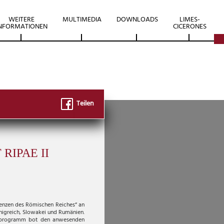
WEITERE
MULTIMEDIA
DOWNLOADS
LIMES-
NFORMATIONEN
CICERONES
Teilen
 RIPAE II
enzen des Römischen Reiches“ an
önigreich, Slowakei und Rumänien.
gsprogramm bot den anwesenden