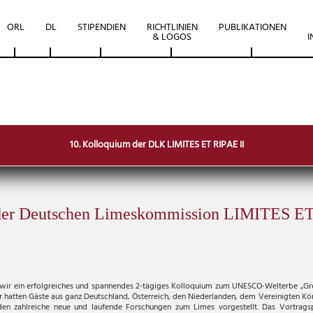
ORL
DL
STIPENDIEN
RICHTLINIEN
PUBLIKATIONEN
& LOGOS
I
10. Kolloquium der DLK LIMITES ET RIPAE II
der Deutschen Limeskommission LIMITES ET
 wir ein erfolgreiches und spannendes 2-tägiges Kolloquium zum UNESCO-Welterbe „Gr
Wir hatten Gäste aus ganz Deutschland, Österreich, den Niederlanden, dem Vereinigten K
en zahlreiche neue und laufende Forschungen zum Limes vorgestellt. Das Vortra