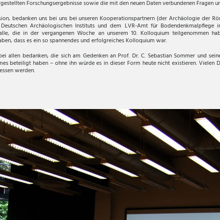
rgestellten
Forschungsergebnisse sowie die mit den neuen Daten verbundenen Fragen und
ion, bedanken uns bei uns bei unseren Kooperationspartnern (der Archäologie der Rö
eutschen Archäologischen Instituts und dem LVR-Amt für Bodendenkmalpflege im
 alle, die in der vergangenen Woche an unserem 10. Kolloquium teilgenommen ha
ben, dass es ein so spannendes und erfolgreiches Kolloquium war.
ei allen bedanken, die sich am Gedenken an Prof. Dr. C. Sebastian Sommer und seine
 beteiligt haben – ohne ihn würde es in dieser Form heute nicht existieren. Vielen
gessen werden.