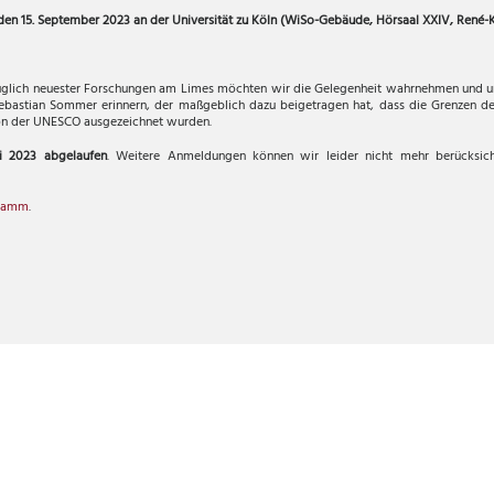
 den 15. September 2023
an der Universität zu Köln (WiSo-Gebäude, Hörsaal XXIV, René-
züglich neuester Forschungen am Limes möchten wir die Gelegenheit wahrnehmen und un
Sebastian Sommer erinnern, der maßgeblich dazu beigetragen hat, dass die Grenzen de
von der UNESCO ausgezeichnet wurden.
li 2023 abgelaufen
. Weitere Anmeldungen können wir leider nicht mehr berücksich
ramm
.