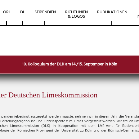
ORL
DL
STIPENDIEN
RICHTLINIEN
PUBLIKATIONEN
& LOGOS
I
10. Kolloquium der DLK am 14./15. September in Köln
der Deutschen Limeskommission
 pandemiebedingt ausgesetzt werden musste, nehmen wir in diesem Jahr die Veransta
 Forschungsergebnisse und Einzelaspekte zum Limes vorgestellt werden. Wir freuen uns,
schen Limeskommission (DLK) in Kooperation mit dem LVR-Amt für Bodenden
äologie der Römischen Provinzen) der Universität zu Köln und der Römisch-German