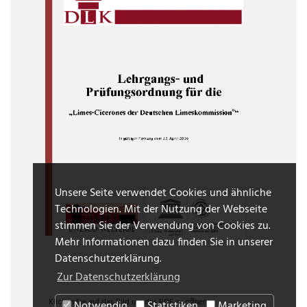
Unsere Seite verwendet Cookies und ähnliche
Technologien. Mit der Nutzung der Webseite
stimmen Sie der Verwendung von Cookies zu.
Mehr Informationen dazu finden Sie in unserer
Datenschutzerklärung.
Zur Datenschutzerklärung
Klicken Sie auf das Bild um das PDF zu öffnen.
Notwendig
Statistiken
Marketing